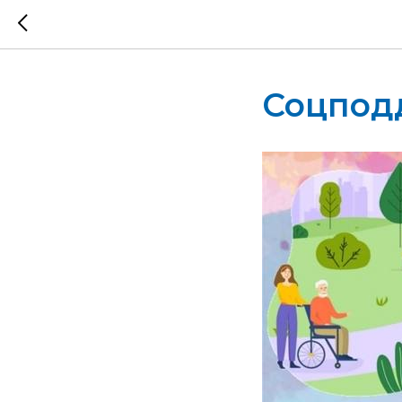
Соцпод