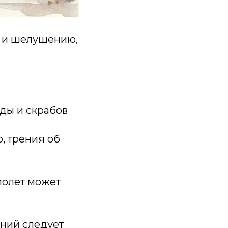
у и шелушению,
ды и скрабов
, трения об
иолет может
ний следует