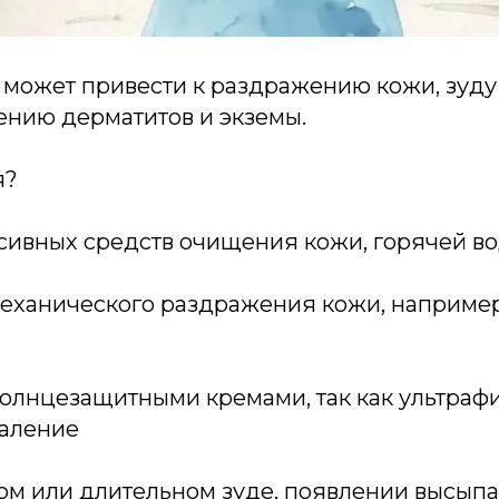
и может привести к раздражению кожи, зуд
ению дерматитов и экземы.
я?
ссивных средств очищения кожи, горячей во
механического раздражения кожи, например
солнцезащитными кремами, так как ультраф
паление
м или длительном зуде, появлении высыпа