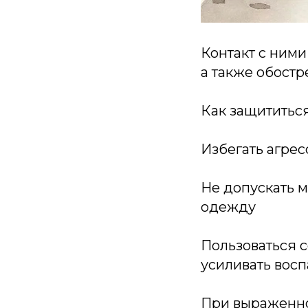
Контакт с ним
а также обостр
Как защититьс
Избегать агре
Не допускать 
одежду
Пользоваться 
усиливать вос
При выраженно