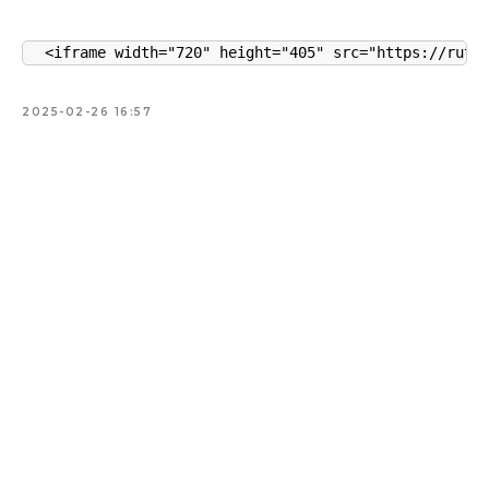
<iframe width="720" height="405" src="https://rutu
2025-02-26 16:57