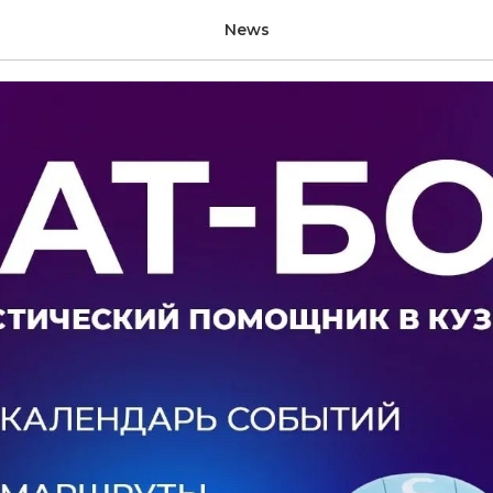
ческий помощник в Ку
News