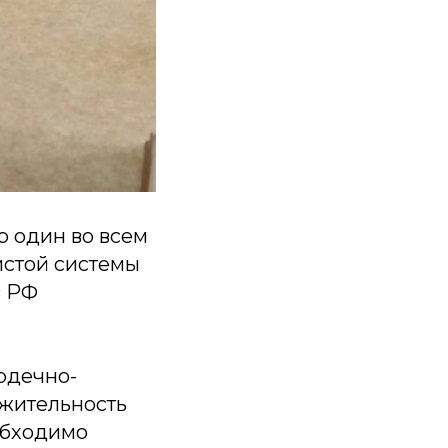
 один во всем
истой системы
в РФ
рдечно-
лжительность
обходимо