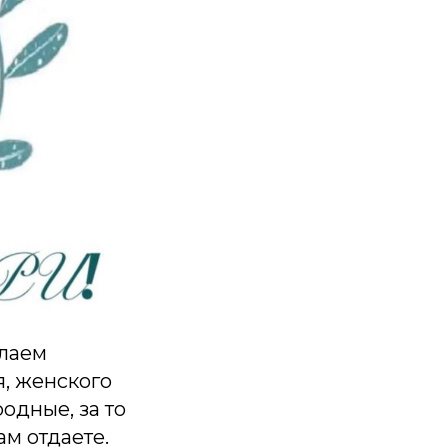
елаем
я, женского
одные, за то
ам отдаете.