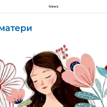
News
 матери