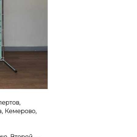
ертов,
, Кемерово,
ию. Второй —