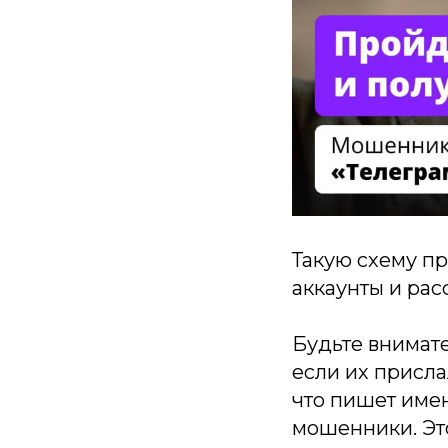
Такую схему п
аккаунты и ра
Будьте внимат
если их присла
что пишет имен
мошенники. Это