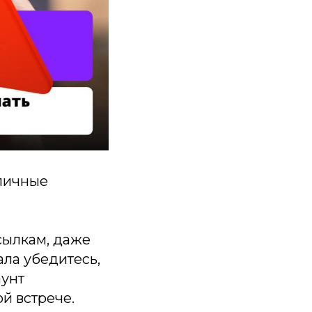
личные
сылкам, даже
ала убедитесь,
аунт
й встрече.