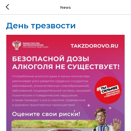
News
День трезвости