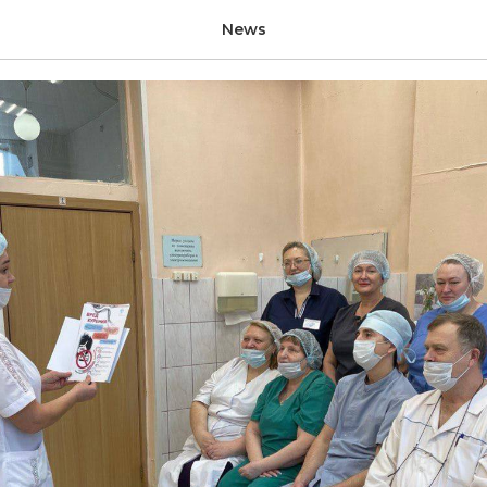
р о важном
News