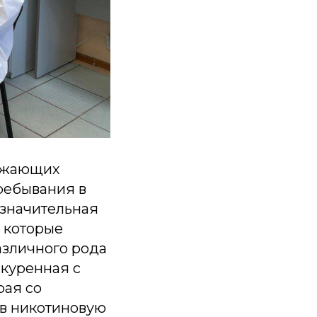
ружающих
ребывания в
значительная
, которые
азличного рода
ыкуренная с
рая со
 в никотиновую