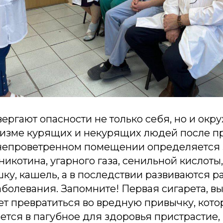
ергают опасности не только себя, но и ок
низме курящих и некурящих людей после п
непроветренном помещении определяется 
икотина, угарного газа, сенильной кислоты
у, кашель, а в последствии развиваются р
болевания. Запомните! Первая сигарета, в
т превратиться во вредную привычку, кото
тся в пагубное для здоровья пристрастие,