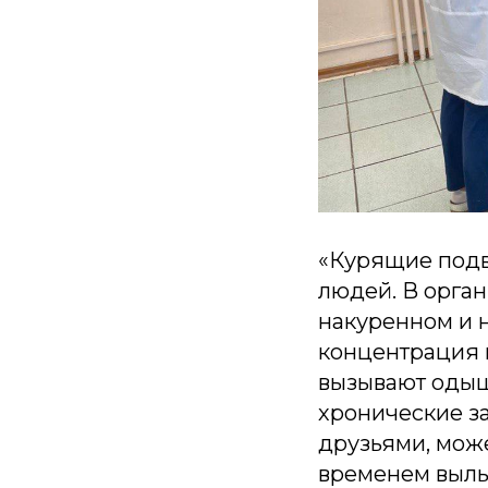
«Курящие подв
людей. В орга
накуренном и 
концентрация н
вызывают одышк
хронические за
друзьями, може
временем вылье